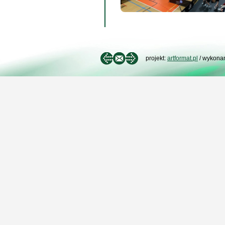
projekt:
artformat.pl
/ wykona