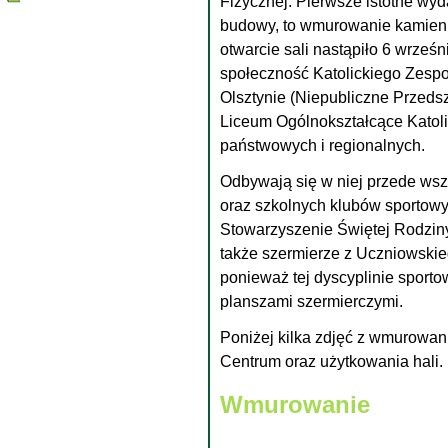
Fizycznej. Pierwsze istotne wyda
budowy, to wmurowanie kamienia
otwarcie sali nastąpiło 6 wrześn
społeczność Katolickiego Zesp
Olsztynie (Niepubliczne Przeds
Liceum Ogólnokształcące Katoli
państwowych i regionalnych.
Odbywają się w niej przede wsz
oraz szkolnych klubów sportow
Stowarzyszenie Świętej Rodziny
także szermierze z Uczniowski
ponieważ tej dyscyplinie sporto
planszami szermierczymi.
Poniżej kilka zdjęć z wmurowan
Centrum oraz użytkowania hali.
Wmurowanie