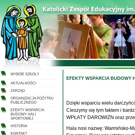
WYBÓR SZKOŁY
EFEKTY WSPARCIA BUDOWY 
AKTUALNOŚCI
ZARZĄD
ORGANIZACJA POŻYTKU
PUBLICZNEGO
Dzięki wsparciu wielu darczyń
Cieszymy się tym faktem i ba
EFEKTY WSPARCIA
BUDOWY HALI
WPŁATY DAROWIZN oraz prze
SPORTOWEJ
HISTORIA
Hala nosi nazwę: Warmińsko-Maz
KONTAKT