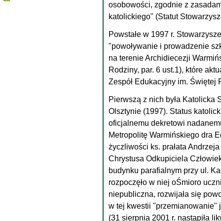
osobowości, zgodnie z zasadam
katolickiego" (Statut Stowarzysz
Powstałe w 1997 r. Stowarzysze
"powoływanie i prowadzenie s
na terenie Archidiecezji Warmiń
Rodziny, par. 6 ust.1), które ak
Zespół Edukacyjny im. Świętej 
Pierwszą z nich była Katolicka
Olsztynie (1997). Status katolic
oficjalnemu dekretowi nadanem
Metropolitę Warmińskiego dra E
życzliwości ks. prałata Andrzeja 
Chrystusa Odkupiciela Człowiek
budynku parafialnym przy ul. K
rozpoczęło w niej oŚmioro uczn
niepubliczna, rozwijała się po
w tej kwestii "przemianowanie" j
(31 sierpnia 2001 r. nastąpiła li