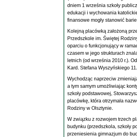
dniem 1 września szkoły public
edukacji i wychowania katolicki
finansowe mogły stanowić barier
Kolejną placówką założoną prz
Przedszkole im. Świętej Rodziny
oparciu o funkcjonujący w rama
czasem w jego strukturach znalazł
letnich (od września 2010 r.). O
Kard. Stefana Wyszyńskiego 11
Wychodząc naprzeciw zmieniając
a tym samym umożliwiając konty
szkoły podstawowej, Stowarzysz
placówkę, która otrzymała nazwę
Rodziny w Olsztynie.
W związku z rozwojem trzech p
budynku (przedszkola, szkoły p
przeniesienia gimnazjum do bud