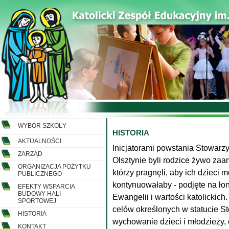
WYBÓR SZKOŁY
HISTORIA
AKTUALNOŚCI
Inicjatorami powstania Stowarz
ZARZĄD
Olsztynie byli rodzice żywo zaa
ORGANIZACJA POŻYTKU
którzy pragnęli, aby ich dzieci m
PUBLICZNEGO
kontynuowałaby - podjęte na ło
EFEKTY WSPARCIA
BUDOWY HALI
Ewangelii i wartości katolickic
SPORTOWEJ
celów określonych w statucie St
HISTORIA
wychowanie dzieci i młodzieży,
KONTAKT