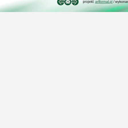
projekt:
artformat.pl
/ wykona