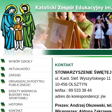
WYBÓR SZKOŁY
KONTAKT
AKTUALNOŚCI
STOWARZYSZENIE ŚWIĘTEJ
ZARZĄD
ul. Kard. Stef. Wyszyńskiego 11
ORGANIZACJA POŻYTKU
10-456 OLSZTYN
PUBLICZNEGO
tel/fax : 89 533 38 44
EFEKTY WSPARCIA
BUDOWY HALI
adres do korespondencji: j/w
SPORTOWEJ
HISTORIA
Prezes: Andrzej Olszewski, tel
KONTAKT
Wiceprezes: Aldona Zakrzewsk