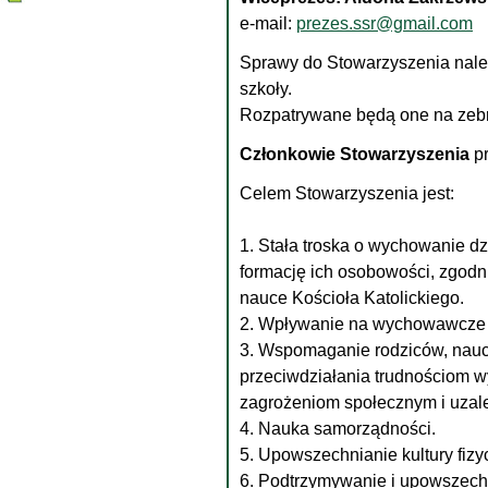
e-mail:
prezes.ssr@gmail.com
Sprawy do Stowarzyszenia należ
szkoły.
Rozpatrywane będą one na zebr
Członkowie Stowarzyszenia
pr
Celem Stowarzyszenia jest:
1. Stała troska o wychowanie dz
formację ich osobowości, zgod
nauce Kościoła Katolickiego.
2. Wpływanie na wychowawcze p
3. Wspomaganie rodziców, nauczy
przeciwdziałania trudnościom
zagrożeniom społecznym i uzal
4. Nauka samorządności.
5. Upowszechnianie kultury fizyc
6. Podtrzymywanie i upowszechn