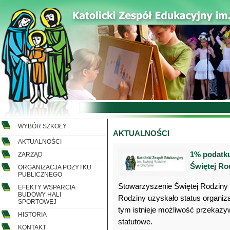
WYBÓR SZKOŁY
AKTUALNOŚCI
AKTUALNOŚCI
1% podatku
ZARZĄD
Świętej Ro
ORGANIZACJA POŻYTKU
PUBLICZNEGO
Stowarzyszenie Świętej Rodziny 
EFEKTY WSPARCIA
BUDOWY HALI
Rodziny uzyskało status organiz
SPORTOWEJ
tym istnieje możliwość przekazy
HISTORIA
statutowe.
KONTAKT